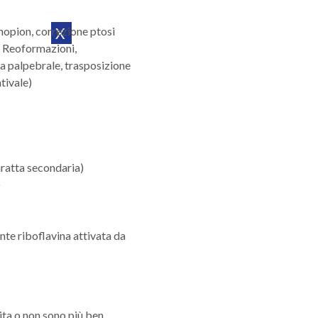
nopion, correzione ptosi
X
re Reoformazioni,
ia palpebrale, trasposizione
tivale)
aratta secondaria)
)
nte riboflavina attivata da
vita o non sono più ben