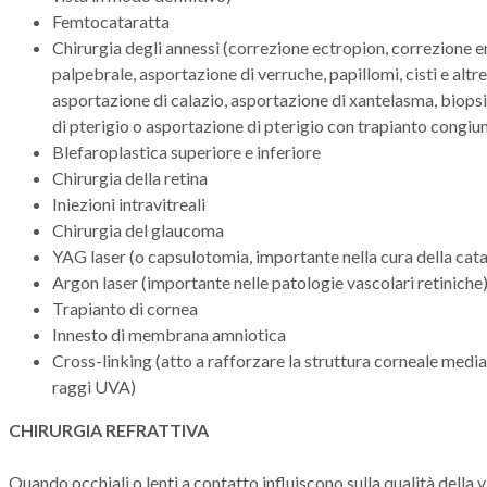
Femtocataratta
Chirurgia degli annessi (correzione ectropion, correzione e
palpebrale, asportazione di verruche, papillomi, cisti e alt
asportazione di calazio, asportazione di xantelasma, biops
di pterigio o asportazione di pterigio con trapianto congiun
Blefaroplastica superiore e inferiore
Chirurgia della retina
Iniezioni intravitreali
Chirurgia del glaucoma
YAG laser (o capsulotomia, importante nella cura della cat
Argon laser (importante nelle patologie vascolari retiniche
Trapianto di cornea
Innesto di membrana amniotica
Cross-linking (atto a rafforzare la struttura corneale media
raggi UVA)
CHIRURGIA REFRATTIVA
Quando occhiali o lenti a contatto influiscono sulla qualità della 