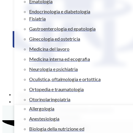
Ematologia
Endocrinologia e diabetologia
Fisiatria
Gastroenterologia ed epatologia
Ginecologia ed ostetricia
Medicina del lavoro
Medicina interna ed ecografia
Neurologia e psichiatria
Oculistica, oftalmologia e ortottica
Ortopedia e traumatologia
Home
Otorinolaringoiatria
Poliambulatori
Allergologia
Pneumologia e fisiopatologia respiratoria
Psicologia e psicoterapia
Anestesiologia
Reumatologia e immunologia
Biologia della nutrizione ed