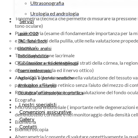
Ultrasonografia
valutazione di alcune patologie della cornea come il chera
glaucoma)
Urologia ed andrologia
Tonometria (tecnica che permette di misurare la pressione 
Servizi
tono oculare)
Pupillometria (esame di fondamentale importanza per la m
Laser CO2
e dei movimenti della pulilla, utile nella valutazione propede
TAC Total Body
refrattiva)
Laboratorio analisi
Test di valutazione lacrimale
Radiodiagnostica
OCT (analizza nel dettaglio gli strati della córnea, la region
Riabilitazione e fisiokinesiterapia
denominata macula ed il nervo ottico)
Esami endoscopici
Angio-OCT (fondamentale nella valutazione del tessuto vas
Audiologia e protesi acustiche
patologico a TIvello retinico senza l’aiuto del mezzo di con
Ambulatori chirurgici
Retinografia (importante per la valutazione del fondo ocular
Oculistica, oftalmologia e ortottica
Ecografia
I nostri specialisti
Microscopia endoteliale ( importante nelle degenerazioni e 
Convenzioni assicurative
dell’endotelio corneale e nel monitoraggio della densità cel
Gallery
Biometria
Contatti
Biomicroscopia
Aberrametria (consente di valutare oggettivamente la qualit