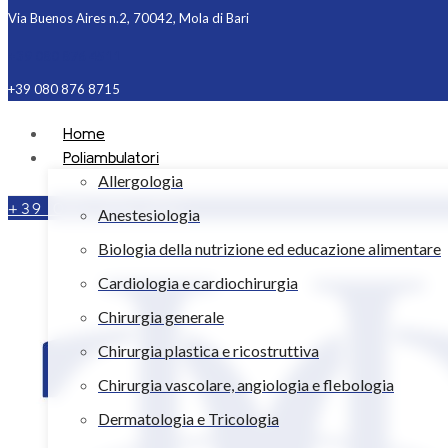
Via Buenos Aires n.2, 70042, Mola di Bari
+39 080 876 4511
+39 080 876 8715
Home
Poliambulatori
Allergologia
+39 080 876 4511
Anestesiologia
Biologia della nutrizione ed educazione alimentare
Cardiologia e cardiochirurgia
Chirurgia generale
Chirurgia plastica e ricostruttiva
Chirurgia vascolare, angiologia e flebologia
Dermatologia e Tricologia