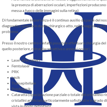
la presenza di aberrazioni oculari, imperfezioni producono 
messa a fuoco delle immagini sulla retina)
Di fondamentale importanza è il continuo ausilio da parte del nost
diagnostico quanto in duello chirurgico atto, nella maggior parte d
problema.
Presso il nostro centro è infatti possibile effettuare chirurgia de
quello posteriore, chirurgia refrattiva e annessi oculari.
Laser ad eccimeri
Femtolaser
PRK
Lasik
Transepiteliale
Presbylasik
Cataratta (opacizzazione parziale o totale del cristallino ri
cristallini artificiali particolarmente sofisticati e in grado d
vista in modo definitivo)