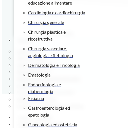
educazione alimentare
Senologia
Cardiologia e cardiochirurgia
Terapia del dolore
Chirurgia generale
Ultrasonografia
Chirurgia plastica e
Urologia ed andrologia
ricostruttiva
Servizi
Chirurgia vascolare,
Laser CO2
angiologia e flebologia
TAC Total Body
Laboratorio analisi
Dermatologia e Tricologia
Radiodiagnostica
Ematologia
Riabilitazione e fisiokinesiterapia
Endocrinologia e
Esami endoscopici
diabetologia
Audiologia e protesi acustiche
Fisiatria
Ambulatori chirurgici
Oculistica, oftalmologia e ortottica
Gastroenterologia ed
epatologia
I nostri specialisti
Convenzioni assicurative
Ginecologia ed ostetricia