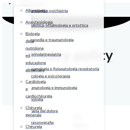
Poliambulatori
Allergologia
Neurologia e psichiatria
Anestesiologia
Oculistica, oftalmologia e ortottica
Biologia
Ortopedia e traumatologia
della
nutrizione
Privacy policy
Otorinolaringoiatria
ed
educazione
Pneumologia e fisiopatologia respiratoria
alimentare
Psicologia e psicoterapia
Cardiologia
Reumatologia e immunologia
e
cardiochirurgia
Senologia
Chirurgia
Terapia del dolore
generale
Chi
Ultrasonografia
siamo
Chirurgia