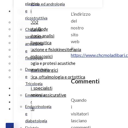
plastica
Urologia ed andrologia
Servizi
e
L’indirizzo
ricostruttiva
del
Laser CO2
nostro
TAC Total Body
Chirurgia
sito
Laboratorio analisi
vascolare,
web
Radiodiagnostica
angiologia
è:
Riabilitazione e fisiokinesiterapia
e
https://www.chcmoladibari.
Esami endoscopici
flebologia
Audiologia e protesi acustiche
Dermatologia
Ambulatori chirurgici
e
Oculistica, oftalmologia e ortottica
Commenti
Tricologia
I nostri specialisti
Convenzioni assicurative
Ematologia
Quando
Gallery
Endocrinologia
i
Contatti
visitatori
e
lasciano
diabetologia
commenti
X
Fisiatria