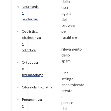
dello
Neurologia
user
e
agent
psichiatria
del
browser
per
Oculistica,
facilitare
oftalmologia
il
e
rilevamento
ortottica
dello
spam.
Ortopedia
e
Una
traumatologia
stringa
anonimizzata
Otorinolaringoiatria
creata
a
Pneumologia
partire
e
dal