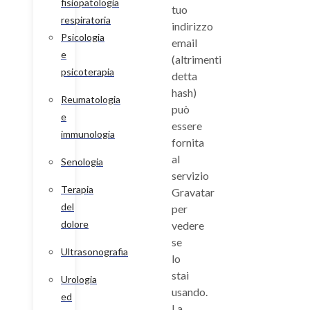
fisiopatologia
tuo
respiratoria
indirizzo
Psicologia
email
e
(altrimenti
psicoterapia
detta
hash)
Reumatologia
può
e
essere
immunologia
fornita
al
Senologia
servizio
Terapia
Gravatar
del
per
dolore
vedere
se
Ultrasonografia
lo
stai
Urologia
usando.
ed
La