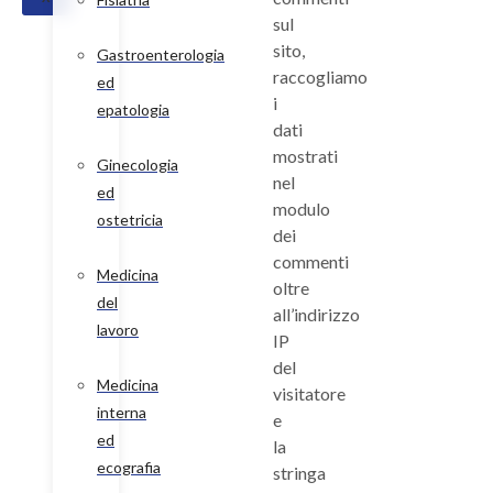
sul
sito,
Gastroenterologia
raccogliamo
ed
i
epatologia
dati
mostrati
Ginecologia
nel
ed
modulo
ostetricia
dei
commenti
Medicina
oltre
del
all’indirizzo
lavoro
IP
del
Medicina
visitatore
interna
e
ed
la
ecografia
stringa