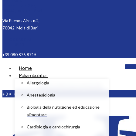
Via Don G.
Russolillo n.39F,
70042, Mola di Bari
Via Buenos Aires n.2,
70042, Mola di Bari
+39 080 876
4511
+39 080 876 8715
Home
Poliambulatori
Allergologia
Facebook
Instagram
Linkedin
+39 080 876 4511
Anestesiologia
Biologia della nutrizione ed educazione
alimentare
Cardiologia e cardiochirurgia