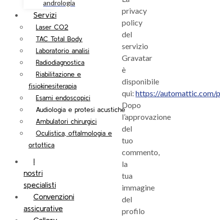
andrologia
privacy
Servizi
policy
Laser CO2
del
TAC Total Body
servizio
Laboratorio analisi
Gravatar
Radiodiagnostica
è
Riabilitazione e
disponibile
fisiokinesiterapia
qui:
https://automattic.com/p
Esami endoscopici
Dopo
Audiologia e protesi acustiche
l’approvazione
Ambulatori chirurgici
del
Oculistica, oftalmologia e
tuo
ortottica
commento,
I
la
nostri
tua
specialisti
immagine
Convenzioni
del
assicurative
profilo
Gallery