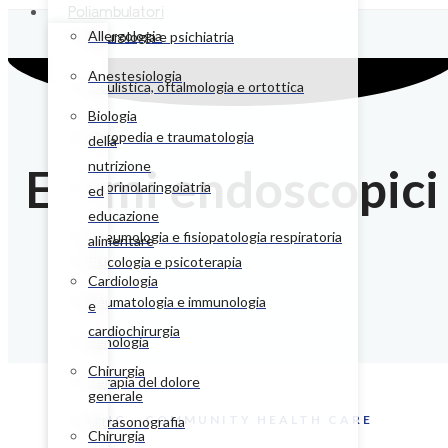
Poliambulatori
Allergologia
Neurologia e psichiatria
Anestesiologia
Oculistica, oftalmologia e ortottica
Biologia
Ortopedia e traumatologia
della
nutrizione
Esami endoscopici
Otorinolaringoiatria
ed
educazione
Pneumologia e fisiopatologia respiratoria
alimentare
Psicologia e psicoterapia
Cardiologia
Reumatologia e immunologia
e
cardiochirurgia
Senologia
Chirurgia
Terapia del dolore
generale
CHC - COMMUNITY HEALTH CARE
Ultrasonografia
Chirurgia