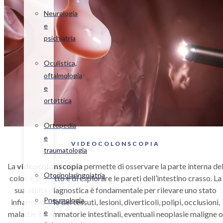
Neurologia
e
psichiatria
Oculistica,
oftalmologia
e
ortottica
Ortopedia
e
VIDEOCOLONSCOPIA
traumatologia
La
videocolonscopia
permette di osservare la parte interna de
Otorinolaringoiatria
colon e del retto e di esplorare le pareti dell’intestino crasso. La
sua utilità diagnostica è fondamentale per rilevare uno stato
Pneumologia
infiammatorio dei tessuti, lesioni, diverticoli, polipi, occlusioni,
e
malattie infiammatorie intestinali, eventuali neoplasie maligne o