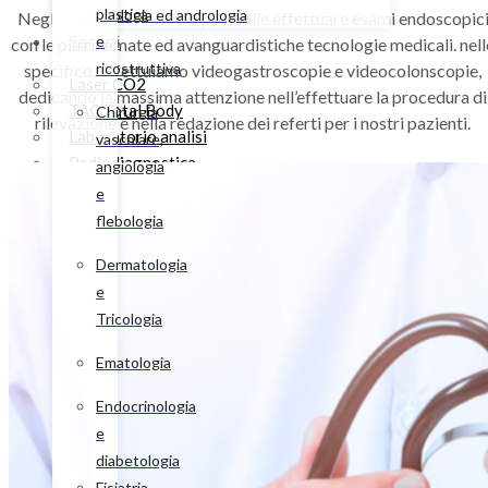
plastica
Urologia ed andrologia
Negli ambulatori CHC è possibile effettuare esami endoscopic
Servizi
e
con le più rinomate ed avanguardistiche tecnologie medicali. nell
ricostruttiva
specifico, effettuiamo videogastroscopie e videocolonscopie,
Laser CO2
dedicando la massima attenzione nell’effettuare la procedura di
TAC Total Body
Chirurgia
rilevazione e nella redazione dei referti per i nostri pazienti.
Laboratorio analisi
vascolare,
Radiodiagnostica
angiologia
Riabilitazione e fisiokinesiterapia
e
Esami endoscopici
flebologia
Audiologia e protesi acustiche
Dermatologia
Ambulatori chirurgici
e
Oculistica, oftalmologia e ortottica
Tricologia
I nostri specialisti
Convenzioni assicurative
Ematologia
Gallery
Endocrinologia
Contatti
e
diabetologia
X
Fisiatria