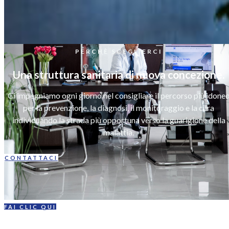
PERCHÈ SCEGLIERCI
Una struttura sanitaria di nuova concezione.
Ci impegniamo ogni giorno nel consigliare il percorso più idone
per la prevenzione, la diagnosi, il monitoraggio e la cura
individuando la strada più opportuna verso la guarigione della
malattia.
CONTATTACI
FAI CLIC QUI