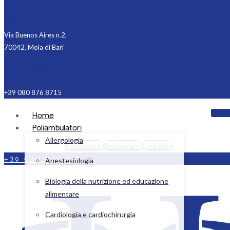
Via Don G.
Russolillo n.39F,
70042, Mola di Bari
Via Buenos Aires n.2,
70042, Mola di Bari
+39 080 876
4511
+39 080 876 8715
Home
Poliambulatori
Allergologia
Facebook
Instagram
Linkedin
+39 080 876 4511
Anestesiologia
Biologia della nutrizione ed educazione
alimentare
Cardiologia e cardiochirurgia