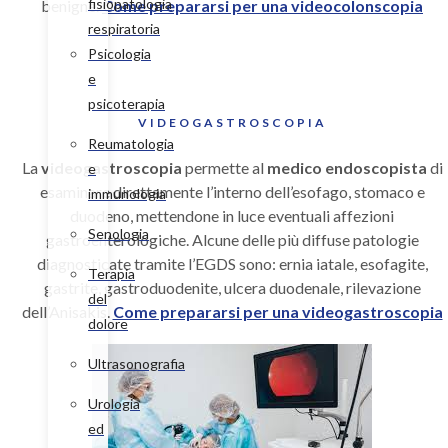
fisiopatologia
benigne.
Come prepararsi per una videocolonscopia
respiratoria
Psicologia
e
psicoterapia
VIDEOGASTROSCOPIA
Reumatologia
La
video
gastroscopia
permette al
medico endoscopista
di
e
esaminare direttamente l’interno dell’esofago, stomaco e
immunologia
duodeno, mettendone in luce eventuali affezioni
Senologia
gastroenterologiche. Alcune delle più diffuse patologie
diagnosticate tramite l’EGDS sono: ernia iatale, esofagite,
Terapia
gastrite, gastroduodenite, ulcera duodenale, rilevazione
del
dell’Anisakis.
Come prepararsi per una videogastroscopia
dolore
Ultrasonografia
Urologia
ed