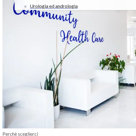
Urologia ed andrologia
Servizi
Laser CO2
TAC Total Body
Laboratorio analisi
Radiodiagnostica
Riabilitazione e fisiokinesiterapia
Esami endoscopici
Audiologia e protesi acustiche
Ambulatori chirurgici
Oculistica, oftalmologia e ortottica
I nostri specialisti
Convenzioni assicurative
Gallery
Contatti
Perchè sceglierci