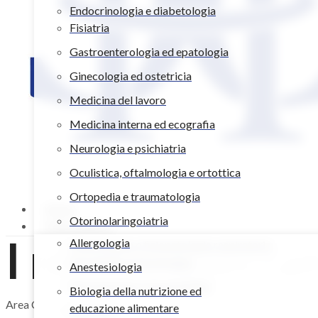
Endocrinologia e diabetologia
Fisiatria
Gastroenterologia ed epatologia
Ginecologia ed ostetricia
Medicina del lavoro
Medicina interna ed ecografia
Neurologia e psichiatria
Oculistica, oftalmologia e ortottica
Ortopedia e traumatologia
Home
Otorinolaringoiatria
Poliambulatori
I nostri special
Allergologia
Pneumologia e fisiopatologia respiratoria
Psicologia e psicoterapia
Anestesiologia
Reumatologia e immunologia
Biologia della nutrizione ed
Area Cardiovascolare
educazione alimentare
Senologia