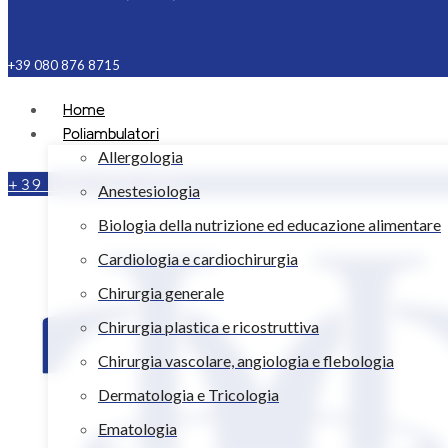
+39 080 876 4511
+39 080 876 8715
Home
Poliambulatori
Allergologia
+39 080 876 4511
Anestesiologia
Biologia della nutrizione ed educazione alimentare
Cardiologia e cardiochirurgia
Chirurgia generale
Chirurgia plastica e ricostruttiva
Chirurgia vascolare, angiologia e flebologia
Dermatologia e Tricologia
Ematologia