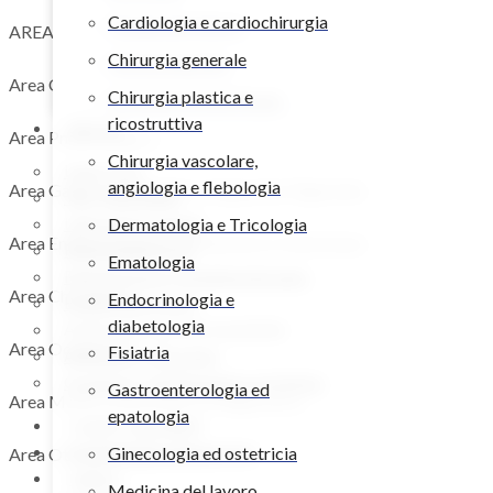
Cardiologia e cardiochirurgia
Terapia del dolore
AREA NEUROLOGICA
Chirurgia generale
Ultrasonografia
Area Ortopedica e Riabilitativa
Chirurgia plastica e
Urologia ed andrologia
ricostruttiva
Servizi
Area Pneumologica
Chirurgia vascolare,
Laser CO2
angiologia e flebologia
Area Gastroenterologica e Apparato Digerente
TAC Total Body
Laboratorio analisi
Dermatologia e Tricologia
Area Endocrinologica, Metabolica e Nutrizione
Radiodiagnostica
Ematologia
Riabilitazione e fisiokinesiterapia
Area Chirurgica
Endocrinologia e
Esami endoscopici
diabetologia
Audiologia e protesi acustiche
Area Oculistica
Fisiatria
Ambulatori chirurgici
Oculistica, oftalmologia e ortottica
Gastroenterologia ed
Area Medica Internistica e Diagnostica
epatologia
I nostri specialisti
Convenzioni assicurative
Ginecologia ed ostetricia
Area Otorinolaringoiatrica
Gallery
Medicina del lavoro