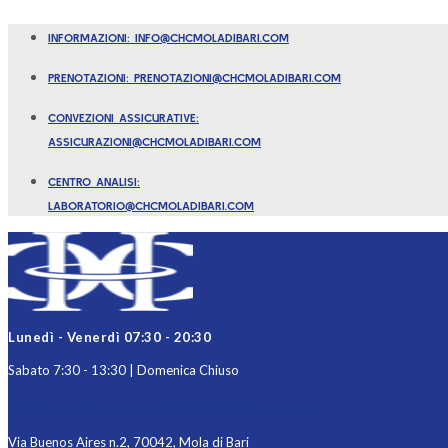
Vai
INFORMAZIONI: INFO@CHCMOLADIBARI.COM
al
contenuto
PRENOTAZIONI: PRENOTAZIONI@CHCMOLADIBARI.COM
CONVEZIONI ASSICURATIVE:
ASSICURAZIONI@CHCMOLADIBARI.COM
CENTRO ANALISI:
LABORATORIO@CHCMOLADIBARI.COM
Lunedì - Venerdì 07:30 - 20:30
Sabato 7:30 - 13:30 | Domenica Chiuso
Via Don G. Russolillo n.39F, 70042, Mola di Bari
Via Buenos Aires n.2, 70042, Mola di Bari