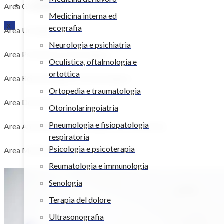
Contatti
Area Ginecologica e Senologica
Medicina interna ed
X
ecografia
Area Urologica
Neurologia e psichiatria
Area Psichiatrica e Psicologica
Oculistica, oftalmologia e
ortottica
Area Reumatologica e Immunologica
Ortopedia e traumatologia
Area Dermatologica
Otorinolaringoiatria
Pneumologia e fisiopatologia
Area Anestesiologica e Terapie Interventistiche
respiratoria
Psicologia e psicoterapia
Area Medicina del Lavoro e Preventiva
Reumatologia e immunologia
Senologia
Terapia del dolore
Ultrasonografia