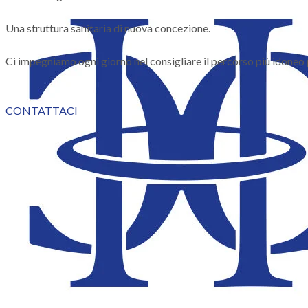
Una struttura sanitaria di nuova concezione.
Ci impegniamo ogni giorno nel consigliare il percorso più idoneo p
CONTATTACI