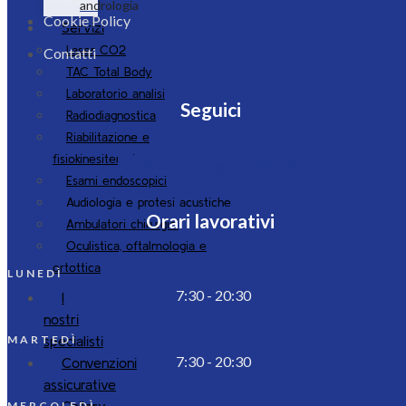
andrologia
Cookie Policy
Servizi
Laser CO2
Contatti
TAC Total Body
Laboratorio analisi
Seguici
Radiodiagnostica
Riabilitazione e
fisiokinesiterapia
Facebook
Instagram
Linkedin
Esami endoscopici
Audiologia e protesi acustiche
Orari lavorativi
Ambulatori chirurgici
Oculistica, oftalmologia e
ortottica
LUNEDÌ
7:30 - 20:30
I
nostri
specialisti
MARTEDÌ
7:30 - 20:30
Convenzioni
assicurative
Gallery
MERCOLEDÌ