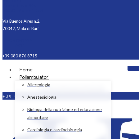
Via Don G.
Russolillo n.39F,
70042, Mola di Bari
Via Buenos Aires n.2,
70042, Mola di Bari
+39 080 876
4511
+39 080 876 8715
Home
Poliambulatori
Allergologia
Facebook
Instagram
Linkedin
+39 080 876 4511
Anestesiologia
Biologia della nutrizione ed educazione
alimentare
Cardiologia e cardiochirurgia