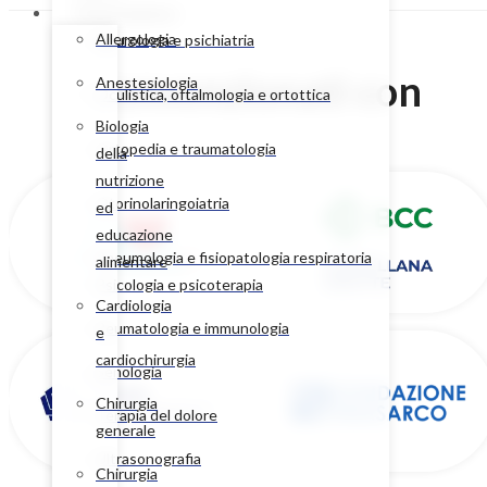
Poliambulatori
Allergologia
Neurologia e psichiatria
Convenzionati con
Anestesiologia
Oculistica, oftalmologia e ortottica
Biologia
Ortopedia e traumatologia
della
nutrizione
Otorinolaringoiatria
ed
educazione
Pneumologia e fisiopatologia respiratoria
alimentare
Psicologia e psicoterapia
Cardiologia
Reumatologia e immunologia
e
cardiochirurgia
Senologia
Chirurgia
Terapia del dolore
generale
Ultrasonografia
Chirurgia