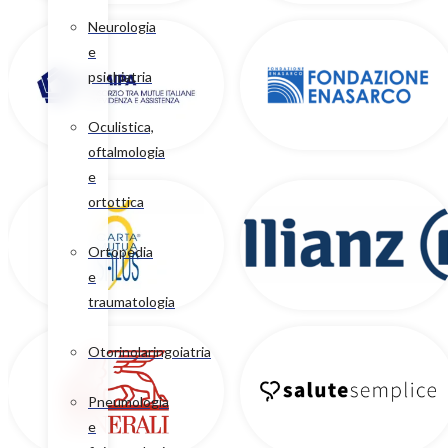
Neurologia
e
psichiatria
Oculistica,
oftalmologia
e
ortottica
Ortopedia
e
traumatologia
Otorinolaringoiatria
Pneumologia
e