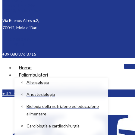
Via Don G.
Russolillo n.39F,
70042, Mola di Bari
Via Buenos Aires n.2,
70042, Mola di Bari
+39 080 876
4511
+39 080 876 8715
Home
Poliambulatori
Allergologia
Facebook
Instagram
Linkedin
+39 080 876 4511
Anestesiologia
Biologia della nutrizione ed educazione
alimentare
Cardiologia e cardiochirurgia