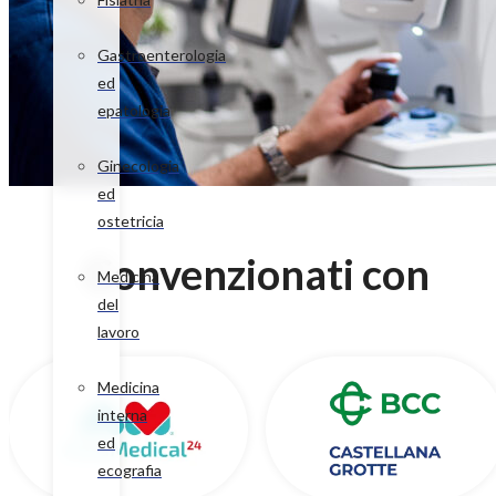
Gastroenterologia
ed
epatologia
Ginecologia
ed
ostetricia
Convenzionati con
Medicina
del
lavoro
Medicina
interna
ed
ecografia