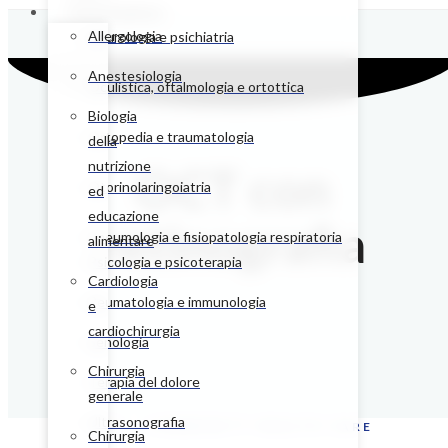
Poliambulatori
Allergologia
Neurologia e psichiatria
Anestesiologia
Oculistica, oftalmologia e ortottica
Biologia
Ortopedia e traumatologia
della
nutrizione
OCT con
Otorinolaringoiatria
ed
educazione
retinografia
Pneumologia e fisiopatologia respiratoria
alimentare
Psicologia e psicoterapia
Cardiologia
Reumatologia e immunologia
e
cardiochirurgia
Senologia
Chirurgia
Terapia del dolore
generale
Ultrasonografia
CHC - COMMUNITY HEALTH CARE
Chirurgia