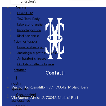
andrologia
Servizi
Laser CO2
TAC Total Body
Laboratorio analisi
Radiodiagnostica
Riabilitazione e
fisiokinesiterapia
Esami endoscopici
Audiologia e protesi acustiche
Ambulatori chirurgici
Oculistica, oftalmologia e
ortottica
Contatti
I
nostri
Via Don G. Russolillo n.39F, 70042, Mola di Bari
specialisti
Convenzioni
Via Buenos Aires n.2, 70042, Mola di Bari
assicurative
Gallery