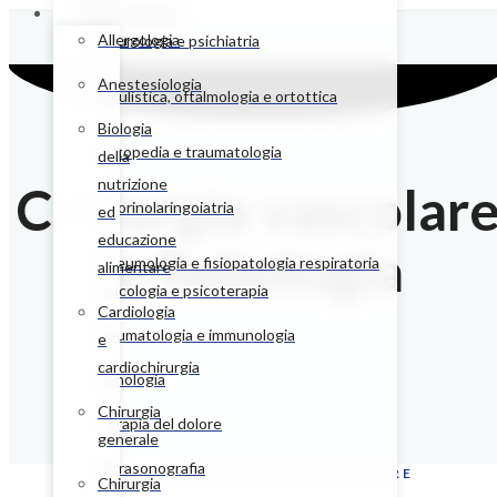
Poliambulatori
Allergologia
Neurologia e psichiatria
Anestesiologia
Oculistica, oftalmologia e ortottica
Biologia
Ortopedia e traumatologia
della
nutrizione
Chirurgia vascolar
Otorinolaringoiatria
ed
educazione
e flebologia
Pneumologia e fisiopatologia respiratoria
alimentare
Psicologia e psicoterapia
Cardiologia
Reumatologia e immunologia
e
cardiochirurgia
Senologia
Chirurgia
Terapia del dolore
generale
Ultrasonografia
CHC - COMMUNITY HEALTH CARE
Chirurgia