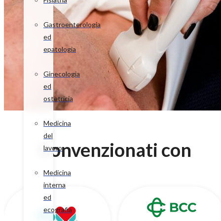
Gastroenterologia
ed
epatologia
Ginecologia
ed
ostetricia
Medicina
del
Convenzionati con
lavoro
Medicina
interna
ed
ecografia