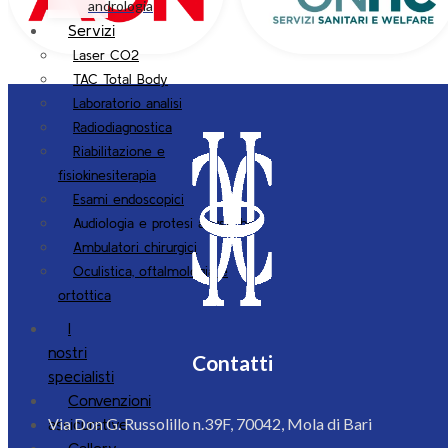
andrologia
Servizi
Laser CO2
TAC Total Body
Laboratorio analisi
Radiodiagnostica
Riabilitazione e
fisiokinesiterapia
Esami endoscopici
Audiologia e protesi acustiche
Ambulatori chirurgici
Oculistica, oftalmologia e
ortottica
I
nostri
Contatti
specialisti
Convenzioni
Via Don G. Russolillo n.39F, 70042, Mola di Bari
assicurative
Gallery