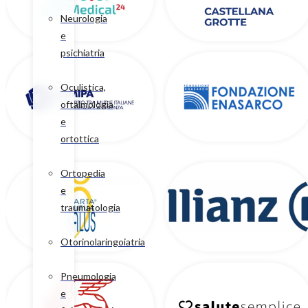
Neurologia
e
psichiatria
Oculistica,
oftalmologia
e
ortottica
Ortopedia
e
traumatologia
Otorinolaringoiatria
Pneumologia
e