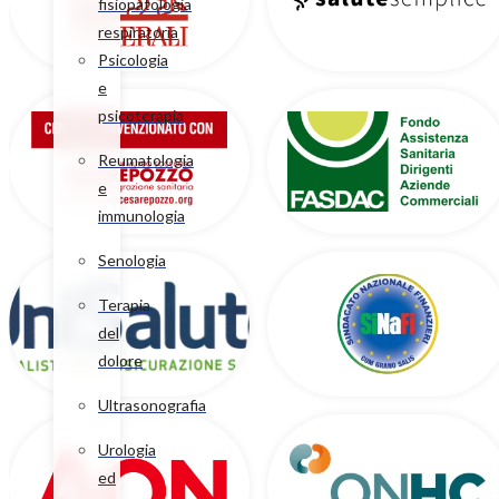
fisiopatologia
respiratoria
Psicologia
e
psicoterapia
Reumatologia
e
immunologia
Senologia
Terapia
del
dolore
Ultrasonografia
Urologia
ed