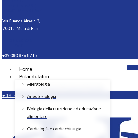
Via Don G.
Russolillo n.39F,
70042, Mola di Bari
Via Buenos Aires n.2,
70042, Mola di Bari
+39 080 876
4511
+39 080 876 8715
Home
Poliambulatori
Allergologia
Facebook
Instagram
Linkedin
+39 080 876 4511
Anestesiologia
Biologia della nutrizione ed educazione
alimentare
Cardiologia e cardiochirurgia