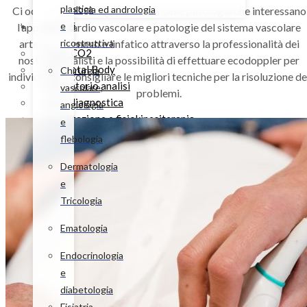
plastica
Urologia ed andrologia
Ci occupiamo di diagnosi e cura delle patologie che interessano
Servizi
e
l’apparato cardio vascolare e patologie del sistema vascolare
arterioso, venoso e linfatico attraverso la professionalità dei
ricostruttiva
Laser CO2
nostri specialisti e la possibilità di effettuare ecodoppler per
TAC Total Body
Chirurgia
individuare e consigliare le migliori tecniche per la risoluzione de
Laboratorio analisi
vascolare,
problemi.
Radiodiagnostica
angiologia
Riabilitazione e fisiokinesiterapia
e
Esami endoscopici
flebologia
Audiologia e protesi acustiche
Dermatologia
Ambulatori chirurgici
e
Oculistica, oftalmologia e ortottica
Tricologia
I nostri specialisti
Convenzioni assicurative
Ematologia
Gallery
Endocrinologia
Contatti
e
diabetologia
X
Fisiatria